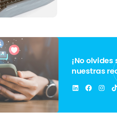
¡No olvides
nuestras re